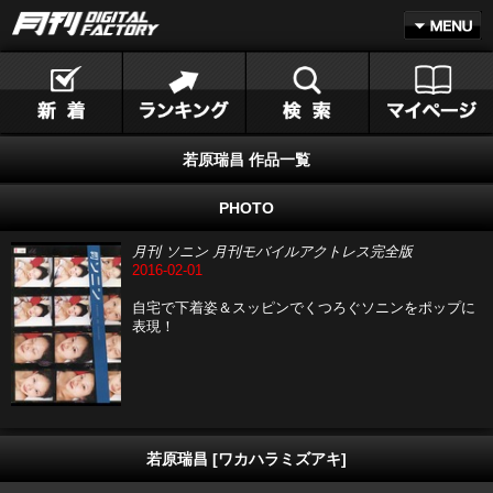
若原瑞昌 作品一覧
PHOTO
月刊 ソニン 月刊モバイルアクトレス完全版
2016-02-01
自宅で下着姿＆スッピンでくつろぐソニンをポップに
表現！
若原瑞昌 [ワカハラミズアキ]