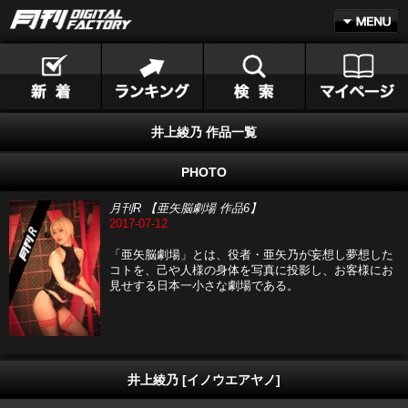
井上綾乃 作品一覧
PHOTO
月刊R 【亜矢脳劇場 作品6】
2017-07-12
「亜矢脳劇場」とは、役者・亜矢乃が妄想し夢想した
コトを、己や人様の身体を写真に投影し、お客様にお
見せする日本一小さな劇場である。
井上綾乃 [イノウエアヤノ]