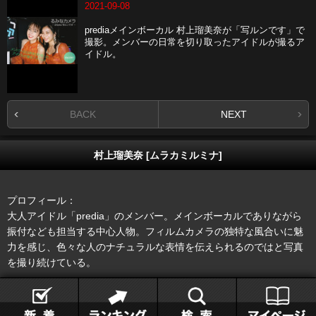
2021-09-08
prediaメインボーカル 村上瑠美奈が「写ルンです」で
撮影。メンバーの日常を切り取ったアイドルが撮るア
イドル。
BACK
NEXT
村上瑠美奈 [ムラカミルミナ]
プロフィール：
大人アイドル「predia」のメンバー。メインボーカルでありながら
振付なども担当する中心人物。フィルムカメラの独特な風合いに魅
力を感じ、色々な人のナチュラルな表情を伝えられるのではと写真
を撮り続けている。