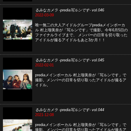
るみなカメラ -predia写ルンです- vol.046
2022-03-09
唯一無二の大人アイドルグループprediaメインボーカ
ル 村上瑠美奈が「写ルンです」で撮影。今年6月5日の
ファイナルライブまで、 メンバーの日常を切り取った
アイドルが撮るアイドルもあと3か月！！
るみなカメラ -predia写ルンです- vol.045
2022-02-01
prediaメインボーカル 村上瑠美奈が「写ルンです」で
撮影。メンバーの日常を切り取ったアイドルが撮るア
イドル。
るみなカメラ -predia写ルンです- vol.044
2021-12-08
prediaメインボーカル 村上瑠美奈が「写ルンです」で
撮影。メンバーの日常を切り取ったアイドルが撮るア