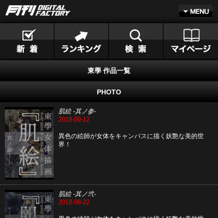
東學 作品一覧
PHOTO
肌絵 -其ノ参-
2018-09-12
異色の絵師が女体をキャンバスに描く妖艶な美的世
界！
肌絵 -其ノ弐-
2018-08-22