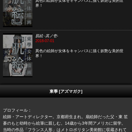
異色の絵師が女体をキャンバスに描く妖艶な美的世
界！
肌絵 -其ノ壱-
2018-07-01
異色の絵師が女体をキャンバスに描く妖艶な美的世
界！
東學 [アズマガク]
プロフィール：
絵師・アートディレクター。京都府生まれ。扇絵師だった父・東 笙
蒼のもと幼時から絵筆に親しむ。14歳から3年間アメリカに留学。
当時の作品「フランス人形」はメトロポリタン美術館に収蔵されて