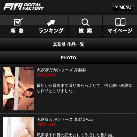
真梨菜 作品一覧
PHOTO
私家版月刊シリーズ 真梨菜
2013-05-01
最初から最後まで湿り気たっぷりで、信じ難い程濃厚
な作品となりました。
私家版月刊シリーズ 真梨菜Plus
2013-05-01
私家版十作目の記念として作成した番外編。