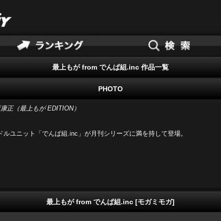
最上もが from でんぱ組.inc 作品一覧
PHOTO
原康正（最上もが EDITION）
ルユニット「でんぱ組.inc」が月刊シリーズに満を持して登場。
最上もが from でんぱ組.inc [モガミモガ]