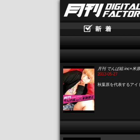
月刊 でんぱ組.inc×米
2013-05-27
秋葉原を代表するアイド