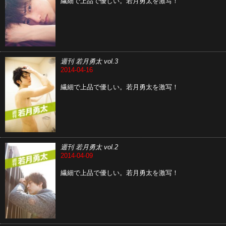
繊細で上品で優しい。若月勇太を激写！
週刊 若月勇太 vol.3
2014-04-16
繊細で上品で優しい。若月勇太を激写！
週刊 若月勇太 vol.2
2014-04-09
繊細で上品で優しい。若月勇太を激写！