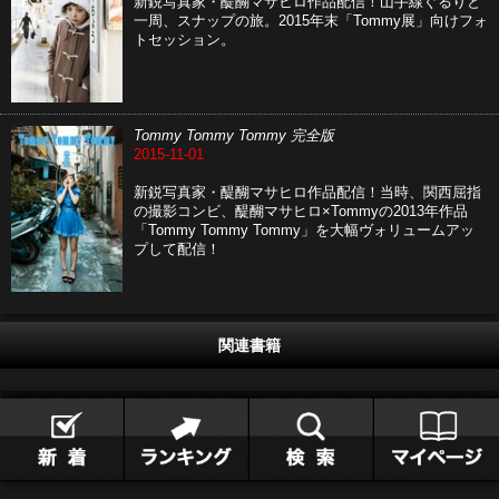
新鋭写真家・醍醐マサヒロ作品配信！山手線ぐるりと
一周、スナップの旅。2015年末「Tommy展」向けフォ
トセッション。
Tommy Tommy Tommy 完全版
2015-11-01
新鋭写真家・醍醐マサヒロ作品配信！当時、関西屈指
の撮影コンビ、醍醐マサヒロ×Tommyの2013年作品
「Tommy Tommy Tommy」を大幅ヴォリュームアッ
プして配信！
関連書籍