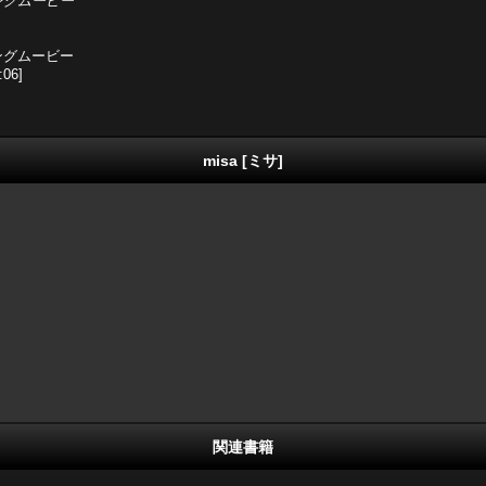
キングムービー
キングムービー
06]
misa [ミサ]
関連書籍