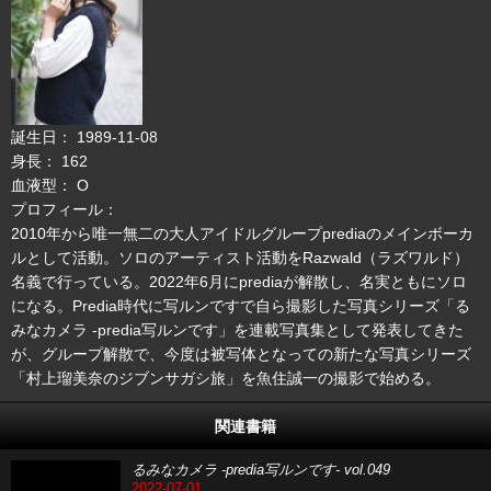
誕生日： 1989-11-08
身長： 162
血液型： O
プロフィール：
2010年から唯一無二の大人アイドルグループprediaのメインボーカ
ルとして活動。ソロのアーティスト活動をRazwald（ラズワルド）
名義で行っている。2022年6月にprediaが解散し、名実ともにソロ
になる。Predia時代に写ルンですで自ら撮影した写真シリーズ「る
みなカメラ -predia写ルンです」を連載写真集として発表してきた
が、グループ解散で、今度は被写体となっての新たな写真シリーズ
「村上瑠美奈のジブンサガシ旅」を魚住誠一の撮影で始める。
関連書籍
るみなカメラ -predia写ルンです- vol.049
2022-07-01