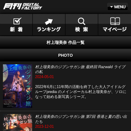
村上瑠美奈 作品一覧
PHOTO
村上瑠美奈のジブンサガシ旅 最終回 Razwald ライブ
の私
2024-05-01
2022年6月に11年間の活動を終了した大人アイドルグ
ループpredia のメインボーカル村上瑠美奈が、ソロに
なって始める新写真シリーズ。
村上瑠美奈のジブンサガシ旅 第7回 香港と夏の思い出
たち
2023-12-01