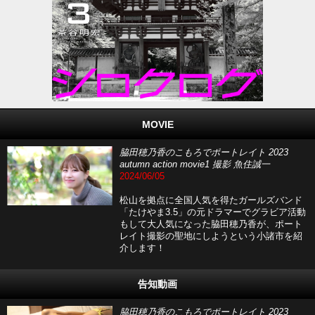
MOVIE
脇田穂乃香のこもろでポートレイト 2023
autumn action movie1 撮影 魚住誠一
2024/06/05
松山を拠点に全国人気を得たガールズバンド
「たけやま3.5」の元ドラマーでグラビア活動
もして大人気になった脇田穂乃香が、ポート
レイト撮影の聖地にしようという小諸市を紹
介します！
告知動画
脇田穂乃香のこもろでポートレイト 2023