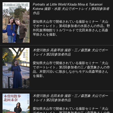
Portraits at Little World Kitada Mina & Takamori
Kotona 撮影・水面 犬山でポートレイト第4回参加者
作品
愛知県犬山市で開催されている撮影セミナー「犬山
でポートレイト」第4回参加者の水面さんの作品。野
外民族博物館リトルワールドで北田未奈さんと高森
琴捺さんを撮影。
木曽川散歩 高森琴捺 撮影・三ノ森慧象 犬山でポー
トレイト第2回参加者作品
愛知県犬山市で開催されている撮影セミナー「犬山
でポートレイト」第2回参加者の三ノ森慧象さんの作
品。木曽川沿いに散歩しながらモデル高森琴捺さん
を撮影。
木曽川散歩 北田未奈 撮影・三ノ森慧象 犬山でポー
トレイト第2回参加者作品
愛知県犬山市で開催されている撮影セミナー「犬山
でポートレイト」第2回参加者の三ノ森慧象さんの作