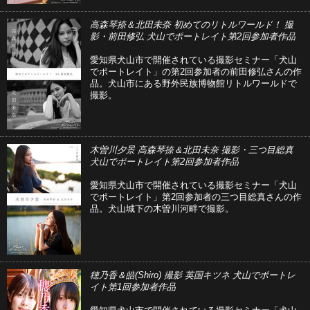
高森琴捺＆北田未奈 初めてのリトルワールド！ 撮
影・前田修弘 犬山でポートレイト第2回参加者作品
愛知県犬山市で開催されている撮影セミナー「犬山
でポートレイト」の第2回参加者の前田修弘さんの作
品。犬山市にある野外民族博物館リトルワールドで
撮影。
木曽川夕景 高森琴捺＆北田未奈 撮影・三つ目総真
犬山でポートレイト第2回参加者作品
愛知県犬山市で開催されている撮影セミナー「犬山
でポートレイト」第2回参加者の三つ目総真さんの作
品。犬山城下の木曽川河畔で撮影。
穂乃香＆皓(Shiro) 撮影 英国キツネ 犬山でポートレ
イト第1回参加者作品