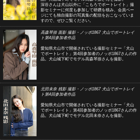
深谷さんは犬山以外に「こもろでポートレイト」撮
影セミナーに何度も参加して研鑽を積み、会員ペー
ジにても独自撮影の写真集の配信をおこなっていま
すので、ぜひご覧ください。
高森琴捺 面影 撮影・ノッポ1867 犬山でポートレイ
ト第4回参加者作品
愛知県犬山市で開催されている撮影セミナー「犬山
でポートレイト」第4回参加者のノッポ1867さんの作
品。犬山城下町でモデル高森琴捺さんを撮影。
北田未奈 残影 撮影・ノッポ1867 犬山でポートレイ
ト第4回参加者作品
愛知県犬山市で開催されている撮影セミナー「犬山
でポートレイト」第4回参加者のノッポ1867さんの作
品。犬山城下町でモデル北田未奈さんを撮影。