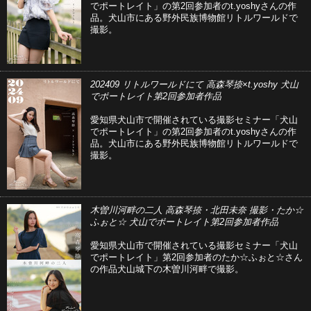
でポートレイト」の第2回参加者のt.yoshyさんの作
品。犬山市にある野外民族博物館リトルワールドで
撮影。
202409 リトルワールドにて 高森琴捺×t.yoshy 犬山
でポートレイト第2回参加者作品
愛知県犬山市で開催されている撮影セミナー「犬山
でポートレイト」の第2回参加者のt.yoshyさんの作
品。犬山市にある野外民族博物館リトルワールドで
撮影。
木曽川河畔の二人 高森琴捺・北田未奈 撮影・たか☆
ふぉと☆ 犬山でポートレイト第2回参加者作品
愛知県犬山市で開催されている撮影セミナー「犬山
でポートレイト」第2回参加者のたか☆ふぉと☆さん
の作品犬山城下の木曽川河畔で撮影。