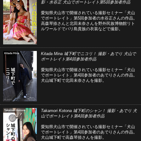
影・水谷正 犬山でポートレイト第5回参加者作品
愛知県犬山市で開催されている撮影セミナー「犬山
でポートレイト」第5回参加者の水谷正さんの作品。
高森琴捺さんと北田未奈さんを野外民族博物館リト
ルワールドでバリ島貴族の衣装などで撮影。
Kitada Mina 城下町でニコリ！ 撮影・あでり 犬山で
ポートレイト第4回参加者作品
愛知県犬山市で開催されている撮影セミナー「犬山
でポートレイト」第4回参加者のあでりさんの作品。
犬山城下町で北田未奈さんを撮影。
Takamori Kotona 城下町のシャン！ 撮影・あでり 犬
山でポートレイト第4回参加者作品
愛知県犬山市で開催されている撮影セミナー「犬山
でポートレイト」第4回参加者のあでりさんの作品。
犬山城下町で高森琴捺さんを撮影。