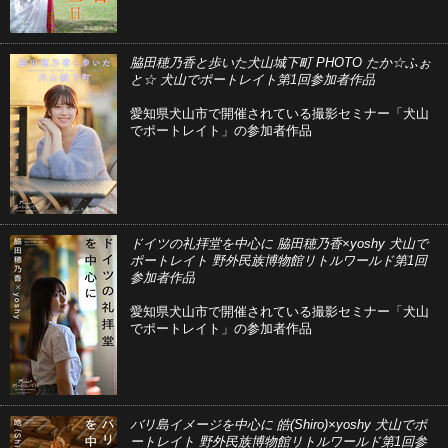
脇田穂乃香と歩いた犬山城下町 PHOTO たか☆ふぉ
と☆ 犬山でポートレイト第1回参加者作品
愛知県犬山市で開催されている撮影セミナー「犬山
でポートレイト」の参加者作品
ドイツの礼拝堂を中心に 脇田穂乃香×yoshy 犬山で
ポートレイト 野外民族博物館リトルワールド第1回
参加者作品
愛知県犬山市で開催されている撮影セミナー「犬山
でポートレイト」の参加者作品
バリ島イメージを中心に 皓(Shiro)×yoshy 犬山でポ
ートレイト 野外民族博物館リトルワールド第1回参