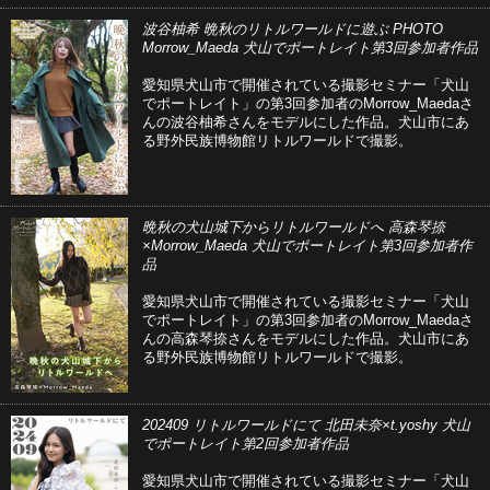
波谷柚希 晩秋のリトルワールドに遊ぶ PHOTO
Morrow_Maeda 犬山でポートレイト第3回参加者作品
愛知県犬山市で開催されている撮影セミナー「犬山
でポートレイト」の第3回参加者のMorrow_Maedaさ
んの波谷柚希さんをモデルにした作品。犬山市にあ
る野外民族博物館リトルワールドで撮影。
晩秋の犬山城下からリトルワールドへ 高森琴捺
×Morrow_Maeda 犬山でポートレイト第3回参加者作
品
愛知県犬山市で開催されている撮影セミナー「犬山
でポートレイト」の第3回参加者のMorrow_Maedaさ
んの高森琴捺さんをモデルにした作品。犬山市にあ
る野外民族博物館リトルワールドで撮影。
202409 リトルワールドにて 北田未奈×t.yoshy 犬山
でポートレイト第2回参加者作品
愛知県犬山市で開催されている撮影セミナー「犬山