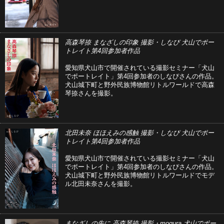
高森琴捺 まなざしの印象 撮影・しなぴ 犬山でポー
トレイト第4回参加者作品
愛知県犬山市で開催されている撮影セミナー「犬山
でポートレイト」第4回参加者のしなぴさんの作品。
犬山城下町と野外民族博物館リトルワールドで高森
琴捺さんを撮影。
北田未奈 ほほえみの感触 撮影・しなぴ 犬山でポー
トレイト第4回参加者作品
愛知県犬山市で開催されている撮影セミナー「犬山
でポートレイト」第4回参加者のしなぴさんの作品。
犬山城下町と野外民族博物館リトルワールドでモデ
ル北田未奈さんを撮影。
まなざしの先に 高森琴捺 撮影・mogura 犬山でポー