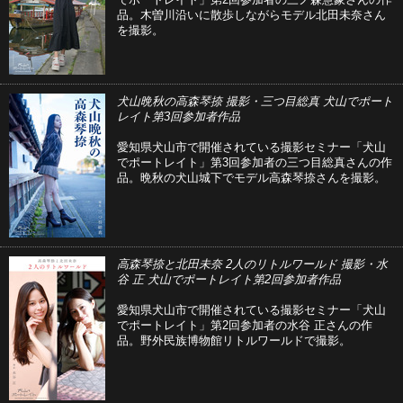
品。木曽川沿いに散歩しながらモデル北田未奈さん
を撮影。
犬山晩秋の高森琴捺 撮影・三つ目総真 犬山でポート
レイト第3回参加者作品
愛知県犬山市で開催されている撮影セミナー「犬山
でポートレイト」第3回参加者の三つ目総真さんの作
品。晩秋の犬山城下でモデル高森琴捺さんを撮影。
高森琴捺と北田未奈 2人のリトルワールド 撮影・水
谷 正 犬山でポートレイト第2回参加者作品
愛知県犬山市で開催されている撮影セミナー「犬山
でポートレイト」第2回参加者の水谷 正さんの作
品。野外民族博物館リトルワールドで撮影。