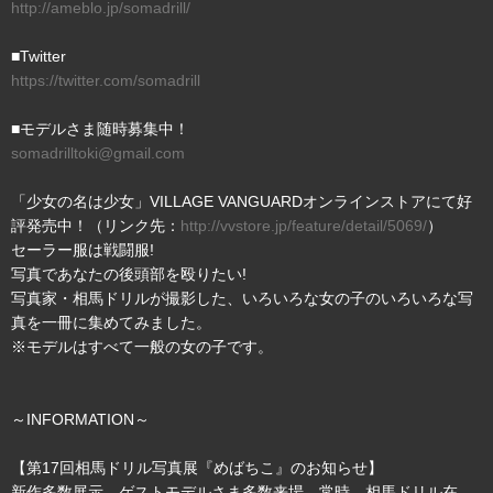
http://ameblo.jp/somadrill/
■Twitter
https://twitter.com/somadrill
■モデルさま随時募集中！
somadrilltoki@gmail.com
「少女の名は少女」VILLAGE VANGUARDオンラインストアにて好
評発売中！（リンク先：
http://vvstore.jp/feature/detail/5069/
）
セーラー服は戦闘服!
写真であなたの後頭部を殴りたい!
写真家・相馬ドリルが撮影した、いろいろな女の子のいろいろな写
真を一冊に集めてみました。
※モデルはすべて一般の女の子です。
～INFORMATION～
【第17回相馬ドリル写真展『めばちこ』のお知らせ】
新作多数展示。ゲストモデルさま多数来場。常時、相馬ドリル在