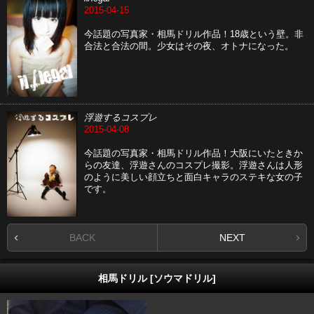
2015-04-15
今話題の写真家・相馬ドリル作品！18歳という壁。非
合法と合法の間。少女はその夜、オトナになった。
浮遊するコスプレ
2015-04-08
今話題の写真家・相馬ドリル作品！大阪にいたときか
らの友達、浮遊さんのコスプレ撮影。浮遊さんは人形
のように美しい顔立ちと面白キャラのステキな女の子
です。
BACK
NEXT
相馬ドリル [ソウマドリル]