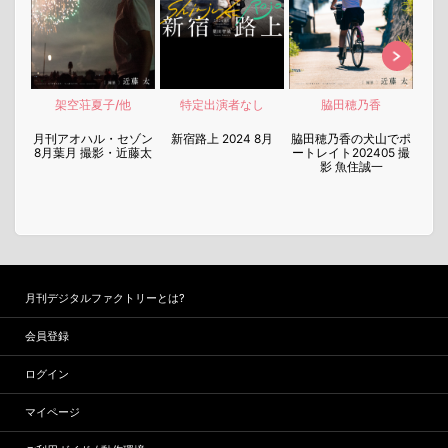
架空荘夏子/他
特定出演者なし
脇田穂乃香
nen
月刊アオハル・セゾン
新宿路上 2024 8月
脇田穂乃香の犬山でポ
月刊
8月葉月 撮影・近藤太
ートレイト202405 撮
7月
影 魚住誠一
月刊デジタルファクトリーとは?
会員登録
ログイン
マイページ