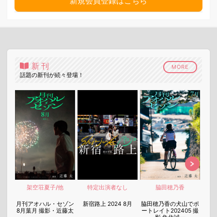
新規会員登録はこちら
新刊
MORE
話題の新刊が続々登場！
架空荘夏子/他
特定出演者なし
脇田穂乃香
nen
月刊アオハル・セゾン
新宿路上 2024 8月
脇田穂乃香の犬山でポ
月刊
8月葉月 撮影・近藤太
ートレイト202405 撮
7月