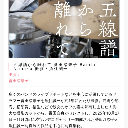
五線譜から離れて 番田渚奈子 Banda
Nanako 撮影・魚住誠一
出演：
番田渚奈子
多くのバンドのライブサポートなどを中心に活躍しているド
ラマー番田渚奈子を魚住誠一が約1年にわたり撮影。沖縄や熱
海、横須賀、福生などで彼女のオフの姿を熱写しました！膨
大な撮影カットから、番田自身がセレクトし、2025年10月27
日～11月2日に渋谷ルデコギャラリー開催された番田渚奈子×
魚住誠一写真展の作品を中心に写真集化。