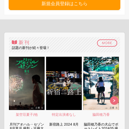
新規会員登録はこちら
新刊
MORE
話題の新刊が続々登場！
架空荘夏子/他
特定出演者なし
脇田穂乃香
nen
月刊アオハル・セゾン
新宿路上 2024 8月
脇田穂乃香の犬山でポ
月刊
8月葉月 撮影・近藤太
ートレイト202405 撮
7月