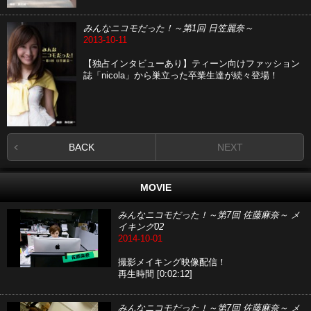
みんなニコモだった！～第1回 日笠麗奈～
2013-10-11
【独占インタビューあり】ティーン向けファッション
誌「nicola」から巣立った卒業生達が続々登場！
BACK
NEXT
MOVIE
みんなニコモだった！～第7回 佐藤麻奈～ メ
イキング02
2014-10-01
撮影メイキング映像配信！
再生時間 [0:02:12]
みんなニコモだった！～第7回 佐藤麻奈～ メ