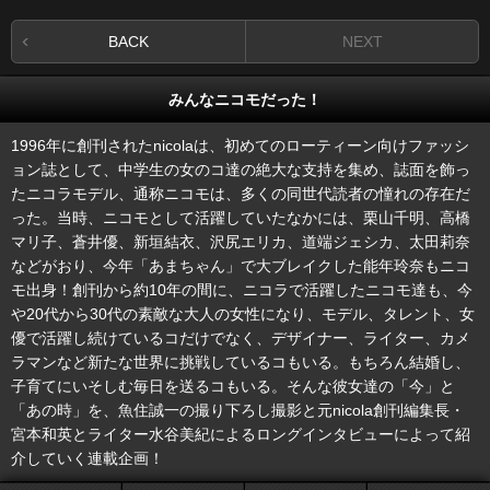
BACK
NEXT
みんなニコモだった！
1996年に創刊されたnicolaは、初めてのローティーン向けファッシ
ョン誌として、中学生の女のコ達の絶大な支持を集め、誌面を飾っ
たニコラモデル、通称ニコモは、多くの同世代読者の憧れの存在だ
った。当時、ニコモとして活躍していたなかには、栗山千明、高橋
マリ子、蒼井優、新垣結衣、沢尻エリカ、道端ジェシカ、太田莉奈
などがおり、今年「あまちゃん」で大ブレイクした能年玲奈もニコ
モ出身！創刊から約10年の間に、ニコラで活躍したニコモ達も、今
や20代から30代の素敵な大人の女性になり、モデル、タレント、女
優で活躍し続けているコだけでなく、デザイナー、ライター、カメ
ラマンなど新たな世界に挑戦しているコもいる。もちろん結婚し、
子育てにいそしむ毎日を送るコもいる。そんな彼女達の「今」と
「あの時」を、魚住誠一の撮り下ろし撮影と元nicola創刊編集長・
宮本和英とライター水谷美紀によるロングインタビューによって紹
介していく連載企画！