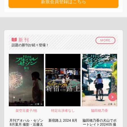
新規会員登録はこちら
新刊
MORE
話題の新刊が続々登場！
架空荘夏子/他
特定出演者なし
脇田穂乃香
nen
月刊アオハル・セゾン
新宿路上 2024 8月
脇田穂乃香の犬山でポ
月刊
8月葉月 撮影・近藤太
ートレイト202405 撮
7月