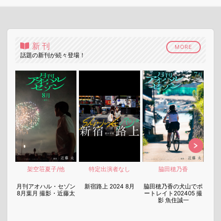
新刊
MORE
話題の新刊が続々登場！
架空荘夏子/他
特定出演者なし
脇田穂乃香
nen
月刊アオハル・セゾン
新宿路上 2024 8月
脇田穂乃香の犬山でポ
月刊
8月葉月 撮影・近藤太
ートレイト202405 撮
7月
影 魚住誠一