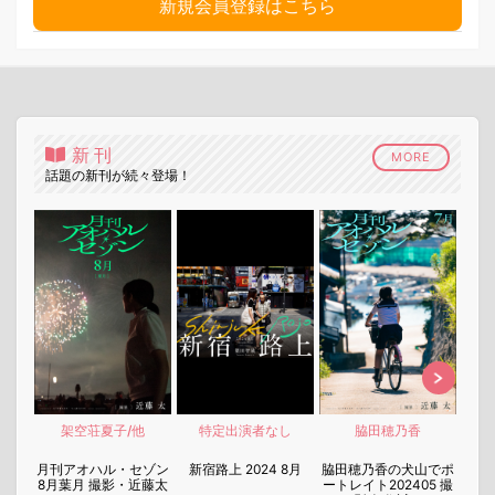
新規会員登録はこちら
新刊
MORE
話題の新刊が続々登場！
架空荘夏子/他
特定出演者なし
脇田穂乃香
nen
月刊アオハル・セゾン
新宿路上 2024 8月
脇田穂乃香の犬山でポ
月刊
8月葉月 撮影・近藤太
ートレイト202405 撮
7月