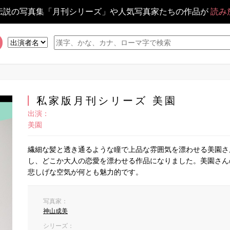
伝説の写真集「月刊シリーズ」や人気写真家たちの作品が
読み
私家版月刊シリーズ 美園
出演：
美園
繊細な髪と透き通るような瞳で上品な雰囲気を漂わせる美園さ
し、どこか大人の恋愛を漂わせる作品になりました。美園さん
悲しげな空気が何とも魅力的です。
写真家：
神山成美
シリーズ：