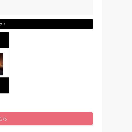
ク！
ちら