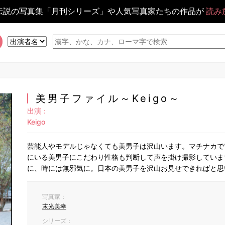
伝説の写真集「月刊シリーズ」や人気写真家たちの作品が
読み
美男子ファイル～Keigo～
出演：
Keigo
芸能人やモデルじゃなくても美男子は沢山います。マチナカで
にいる美男子にこだわり性格も判断して声を掛け撮影していま
に、時には無邪気に。日本の美男子を沢山お見せできればと思
写真家：
末光美幸
シリーズ：