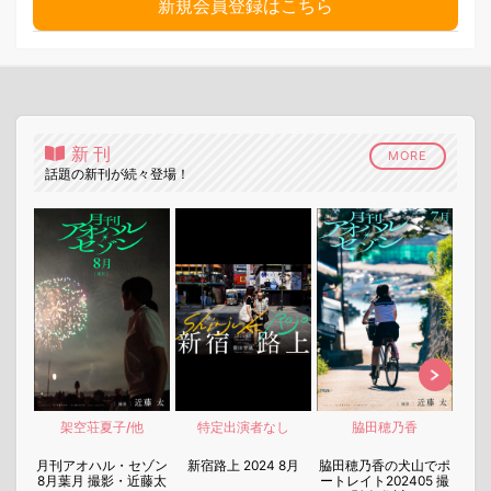
新規会員登録はこちら
新刊
MORE
話題の新刊が続々登場！
架空荘夏子/他
特定出演者なし
脇田穂乃香
nen
月刊アオハル・セゾン
新宿路上 2024 8月
脇田穂乃香の犬山でポ
月刊
8月葉月 撮影・近藤太
ートレイト202405 撮
7月