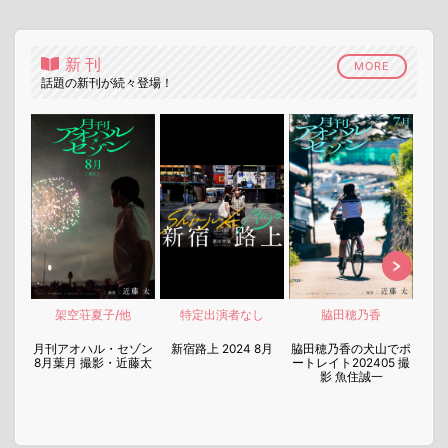
新刊
MORE
話題の新刊が続々登場！
架空荘夏子/他
特定出演者なし
脇田穂乃香
nen
月刊アオハル・セゾン
新宿路上 2024 8月
脇田穂乃香の犬山でポ
月刊
8月葉月 撮影・近藤太
ートレイト202405 撮
7月
影 魚住誠一