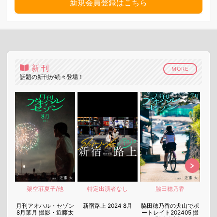
新規会員登録はこちら
新刊
MORE
話題の新刊が続々登場！
架空荘夏子/他
特定出演者なし
脇田穂乃香
nen
月刊アオハル・セゾン
新宿路上 2024 8月
脇田穂乃香の犬山でポ
月刊
8月葉月 撮影・近藤太
ートレイト202405 撮
7月