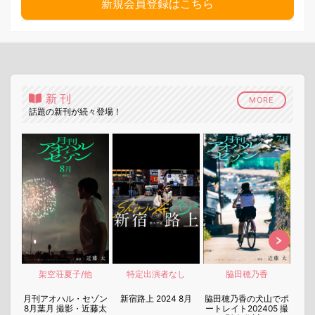
新規会員登録はこちら
新刊
MORE
話題の新刊が続々登場！
架空荘夏子/他
特定出演者なし
脇田穂乃香
nen
月刊アオハル・セゾン
新宿路上 2024 8月
脇田穂乃香の犬山でポ
月刊
8月葉月 撮影・近藤太
ートレイト202405 撮
7月