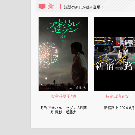
新刊
話題の新刊が続々登場！
架空荘夏子/他
特定出演者なし
月刊アオハル・セゾン 8月葉
新宿路上 2024 8月
月 撮影・近藤太