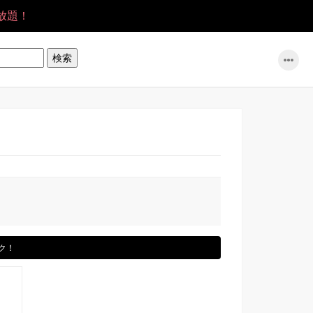
放題！
ク！