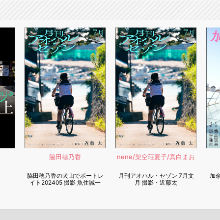
脇田穂乃香
nene/架空荘夏子/真白まお
脇田穂乃香の犬山でポートレ
月刊アオハル・セゾン 7月文
加奈
イト202405 撮影 魚住誠一
月 撮影・近藤太