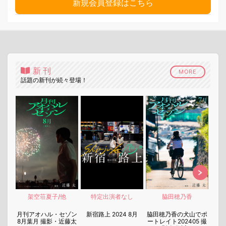
新規会員登録はこちら
新刊
MORE
話題の新刊が続々登場！
架空荘夏子/他
特定出演者なし
脇田穂乃香
nen
月刊アオハル・セゾン
新宿路上 2024 8月
脇田穂乃香の犬山でポ
月刊
8月葉月 撮影・近藤太
ートレイト202405 撮
7月