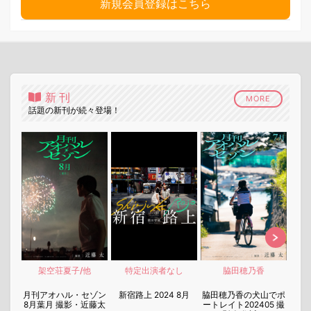
新規会員登録はこちら
新刊
MORE
話題の新刊が続々登場！
架空荘夏子/他
特定出演者なし
脇田穂乃香
nen
月刊アオハル・セゾン
新宿路上 2024 8月
脇田穂乃香の犬山でポ
月刊
8月葉月 撮影・近藤太
ートレイト202405 撮
7月