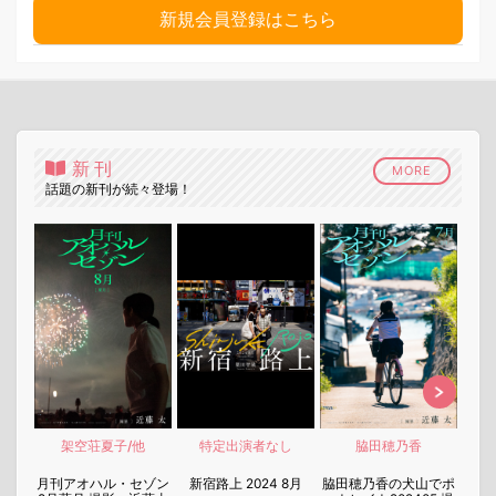
新規会員登録はこちら
新刊
MORE
話題の新刊が続々登場！
架空荘夏子/他
特定出演者なし
脇田穂乃香
nen
月刊アオハル・セゾン
新宿路上 2024 8月
脇田穂乃香の犬山でポ
月刊