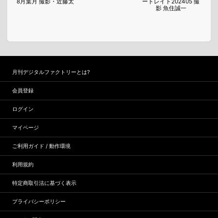
8月葉月 撮影・近藤太
ートレイト202405 撮
7月
影 魚住誠一
月刊デジタルファクトリーとは?
会員登録
ログイン
マイページ
ご利用ガイド / 動作環境
利用規約
特定商取引法に基づく表示
プライバシーポリシー