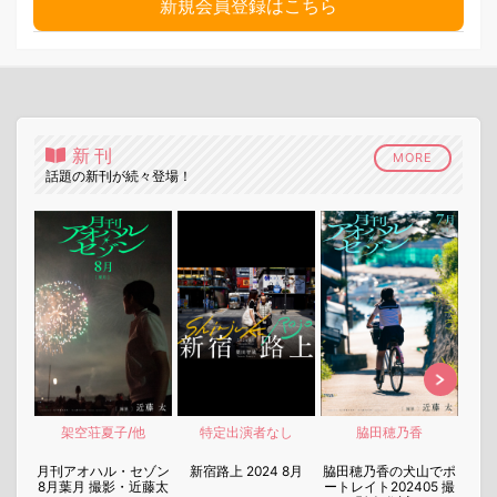
新規会員登録はこちら
新刊
MORE
話題の新刊が続々登場！
架空荘夏子/他
特定出演者なし
脇田穂乃香
nen
月刊アオハル・セゾン
新宿路上 2024 8月
脇田穂乃香の犬山でポ
月刊
8月葉月 撮影・近藤太
ートレイト202405 撮
7月