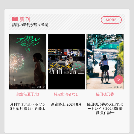
新刊
MORE
話題の新刊が続々登場！
架空荘夏子/他
特定出演者なし
脇田穂乃香
nen
月刊アオハル・セゾン
新宿路上 2024 8月
脇田穂乃香の犬山でポ
月刊
8月葉月 撮影・近藤太
ートレイト202405 撮
7月
影 魚住誠一