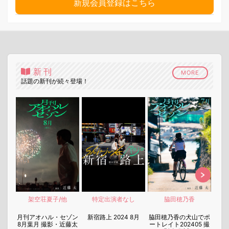
新規会員登録はこちら
新刊
MORE
話題の新刊が続々登場！
架空荘夏子/他
特定出演者なし
脇田穂乃香
nen
月刊アオハル・セゾン
新宿路上 2024 8月
脇田穂乃香の犬山でポ
月刊
8月葉月 撮影・近藤太
ートレイト202405 撮
7月