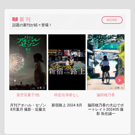
新刊
MORE
話題の新刊が続々登場！
架空荘夏子/他
特定出演者なし
脇田穂乃香
nen
月刊アオハル・セゾン
新宿路上 2024 8月
脇田穂乃香の犬山でポ
月刊
8月葉月 撮影・近藤太
ートレイト202405 撮
7月
影 魚住誠一