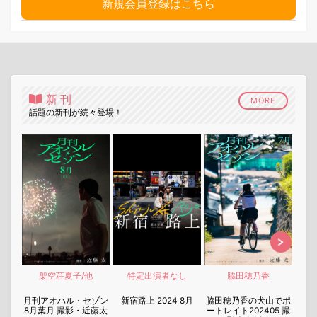
新規会員登録はこちら
新刊
MORE
話題の新刊が続々登場！
架空荘夏子/他
特定出演者なし
脇田穂乃香
nen
月刊アオハル・セゾン
新宿路上 2024 8月
脇田穂乃香の犬山でポ
月刊
8月葉月 撮影・近藤太
ートレイト202405 撮
7月