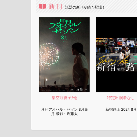
新刊
話題の新刊が続々登場！
架空荘夏子/他
特定出演者なし
月刊アオハル・セゾン 8月葉
新宿路上 2024 8月
月 撮影・近藤太