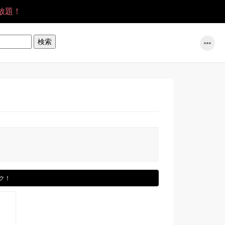
放題！
ク！