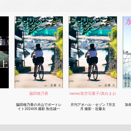
脇田穂乃香
nene/架空荘夏子/真白まお
脇田穂乃香の犬山でポートレ
月刊アオハル・セゾン 7月文
加奈
イト202405 撮影 魚住誠一
月 撮影・近藤太