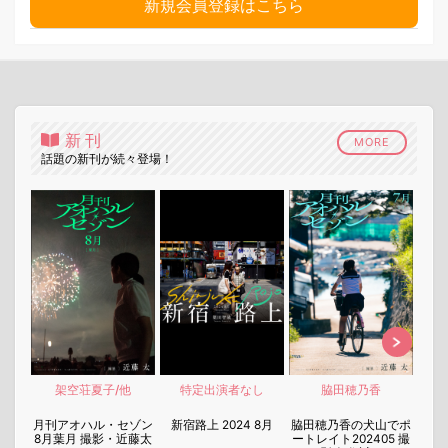
新規会員登録はこちら
新刊
MORE
話題の新刊が続々登場！
架空荘夏子/他
特定出演者なし
脇田穂乃香
nen
月刊アオハル・セゾン
新宿路上 2024 8月
脇田穂乃香の犬山でポ
月刊
8月葉月 撮影・近藤太
ートレイト202405 撮
7月