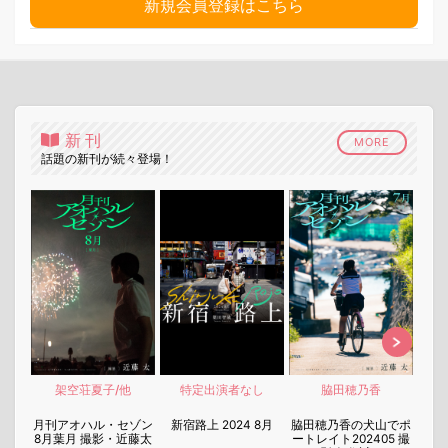
新規会員登録はこちら
新刊
MORE
話題の新刊が続々登場！
架空荘夏子/他
特定出演者なし
脇田穂乃香
nen
月刊アオハル・セゾン
新宿路上 2024 8月
脇田穂乃香の犬山でポ
月刊
8月葉月 撮影・近藤太
ートレイト202405 撮
7月