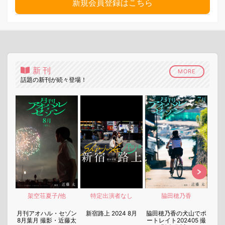
新規会員登録はこちら
新刊
MORE
話題の新刊が続々登場！
架空荘夏子/他
特定出演者なし
脇田穂乃香
nen
月刊アオハル・セゾン
新宿路上 2024 8月
脇田穂乃香の犬山でポ
月刊
8月葉月 撮影・近藤太
ートレイト202405 撮
7月