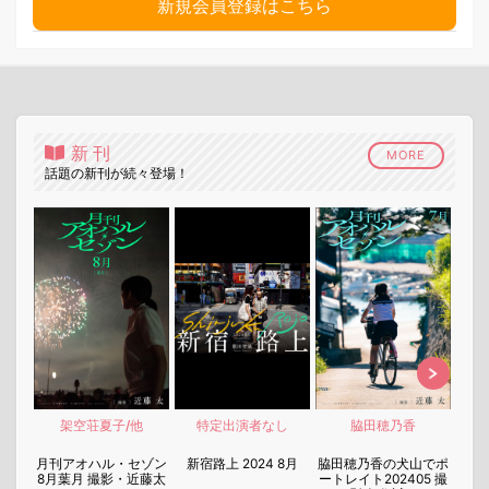
新規会員登録はこちら
新刊
MORE
話題の新刊が続々登場！
架空荘夏子/他
特定出演者なし
脇田穂乃香
nen
月刊アオハル・セゾン
新宿路上 2024 8月
脇田穂乃香の犬山でポ
月刊
8月葉月 撮影・近藤太
ートレイト202405 撮
7月