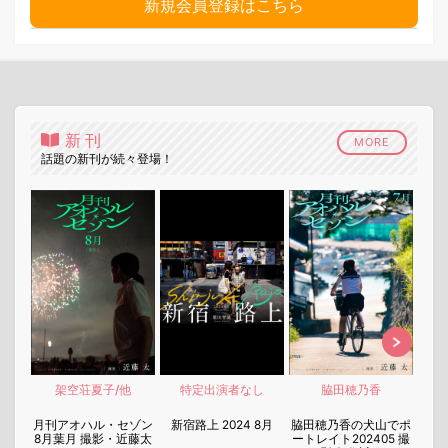
新規会員登録はこちら
新刊
MORE
話題の新刊が続々登場！
架空荘夏子/他
特定出演者なし
脇田穂乃香
nen
月刊アオハル・セゾン
新宿路上 2024 8月
脇田穂乃香の犬山でポ
月刊
8月葉月 撮影・近藤太
ートレイト202405 撮
7月