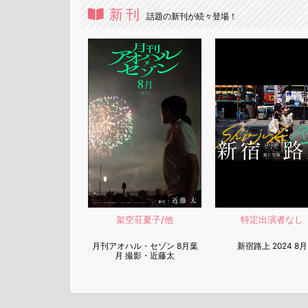
新刊
話題の新刊が続々登場！
架空荘夏子/他
特定出演者なし
月刊アオハル・セゾン 8月葉
新宿路上 2024 8月
月 撮影・近藤太