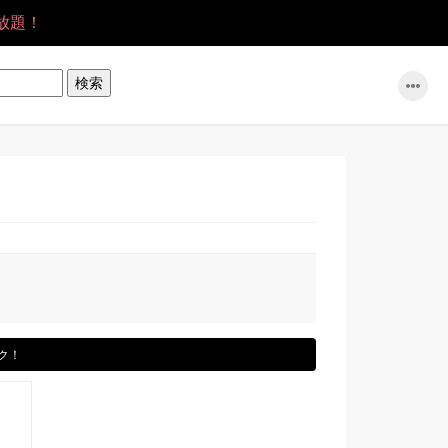
放題！
ク！