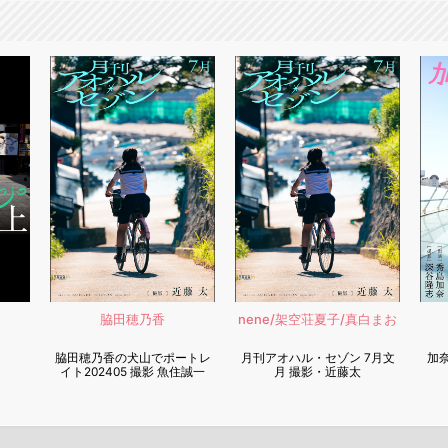
脇田穂乃香
nene/架空荘夏子/真白まお
脇田穂乃香の犬山でポートレ
月刊アオハル・セゾン 7月文
加奈
イト202405 撮影 魚住誠一
月 撮影・近藤太