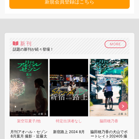
新規会員登録はこちら
新刊
MORE
話題の新刊が続々登場！
架空荘夏子/他
特定出演者なし
脇田穂乃香
nen
月刊アオハル・セゾン
新宿路上 2024 8月
脇田穂乃香の犬山でポ
月刊
8月葉月 撮影・近藤太
ートレイト202405 撮
7月