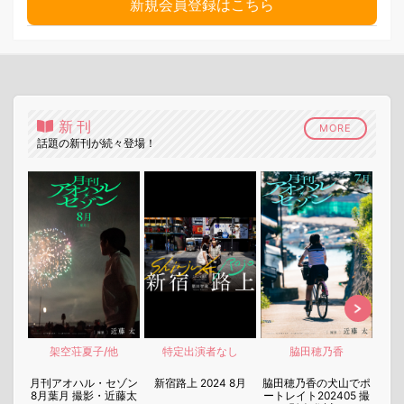
新規会員登録はこちら
新刊
MORE
話題の新刊が続々登場！
架空荘夏子/他
特定出演者なし
脇田穂乃香
nen
月刊アオハル・セゾン
新宿路上 2024 8月
脇田穂乃香の犬山でポ
月刊
8月葉月 撮影・近藤太
ートレイト202405 撮
7月