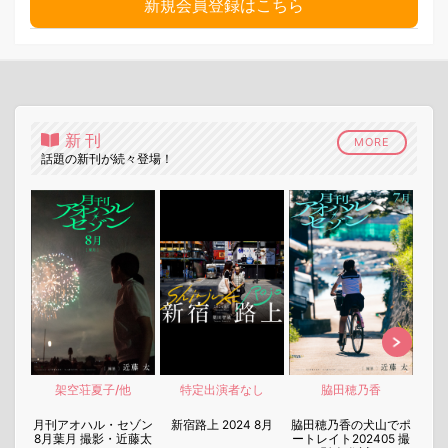
新規会員登録はこちら
新刊
MORE
話題の新刊が続々登場！
架空荘夏子/他
特定出演者なし
脇田穂乃香
nen
月刊アオハル・セゾン
新宿路上 2024 8月
脇田穂乃香の犬山でポ
月刊
8月葉月 撮影・近藤太
ートレイト202405 撮
7月