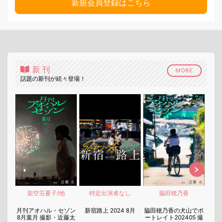
新規会員登録はこちら
新刊
MORE
話題の新刊が続々登場！
架空荘夏子/他
特定出演者なし
脇田穂乃香
nen
月刊アオハル・セゾン
新宿路上 2024 8月
脇田穂乃香の犬山でポ
月刊
8月葉月 撮影・近藤太
ートレイト202405 撮
7月