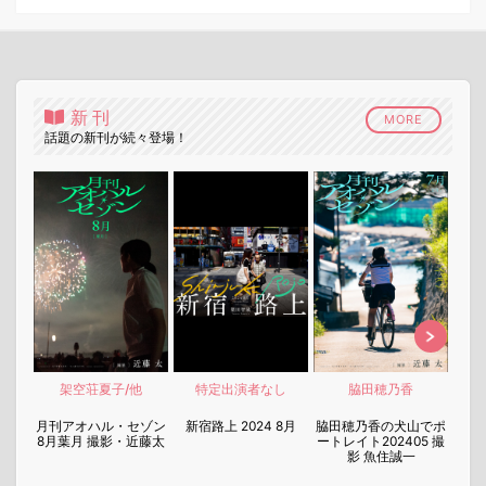
新刊
MORE
話題の新刊が続々登場！
架空荘夏子/他
特定出演者なし
脇田穂乃香
nen
月刊アオハル・セゾン
新宿路上 2024 8月
脇田穂乃香の犬山でポ
月刊
8月葉月 撮影・近藤太
ートレイト202405 撮
7月
影 魚住誠一