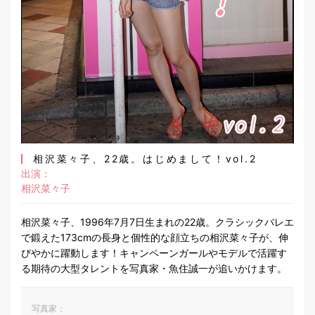
相沢菜々子、22歳。はじめまして！vol.2
出演：
相沢菜々子
相沢菜々子、1996年7月7日生まれの22歳。クラシックバレエ
で鍛えた173cmの長身と個性的な顔立ちの相沢菜々子が、伸
びやかに躍動します！キャンペーンガールやモデルで活躍す
る期待の大型タレントを写真家・魚住誠一が追いかけます。
写真家：