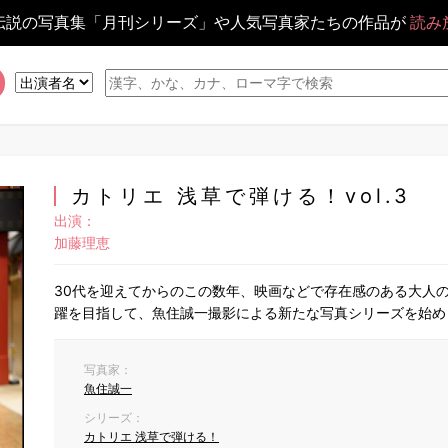
伝説の写真集「月刊シリーズ」や人気写真家たちの作品が
読み
カトリエ 浅草で弾ける！vol.3
出演：
加藤理恵
30代を迎えてからのこの数年、映画などで存在感のある大人
躍を目指して、魚住誠一撮影による新たな写真シリーズを始めま
写真家：
魚住誠一
シリーズ：
カトリエ 浅草で弾ける！