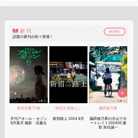
新刊
MORE
話題の新刊が続々登場！
架空荘夏子/他
特定出演者なし
脇田穂乃香
nen
月刊アオハル・セゾン
新宿路上 2024 8月
脇田穂乃香の犬山でポ
月刊
8月葉月 撮影・近藤太
ートレイト202405 撮
7月
影 魚住誠一