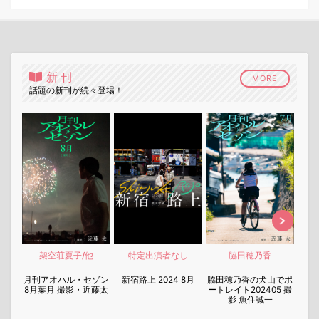
新刊
MORE
話題の新刊が続々登場！
架空荘夏子/他
特定出演者なし
脇田穂乃香
nen
月刊アオハル・セゾン
新宿路上 2024 8月
脇田穂乃香の犬山でポ
月刊
8月葉月 撮影・近藤太
ートレイト202405 撮
7月
影 魚住誠一